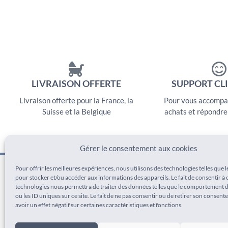
LIVRAISON OFFERTE
SUPPORT CLI
Livraison offerte pour la France, la
Pour vous accompa
Suisse et la Belgique
achats et répondre
Gérer le consentement aux cookies
Pour offrir les meilleures expériences, nous utilisons des technologies telles que 
pour stocker et/ou accéder aux informations des appareils. Le fait de consentir à 
SUIVEZ-NOUS SUR
technologies nous permettra de traiter des données telles que le comportement 
ou les ID uniques sur ce site. Le fait de ne pas consentir ou de retirer son consen
Instagram
avoir un effet négatif sur certaines caractéristiques et fonctions.
Pinterest