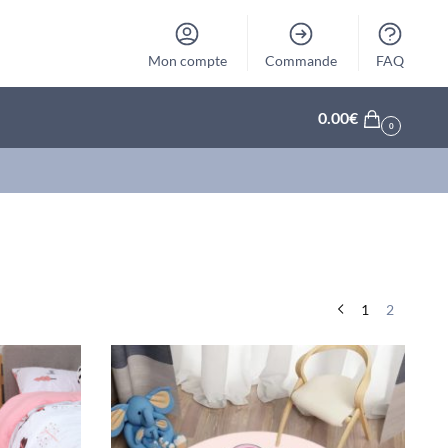
Mon compte
Commande
FAQ
0.00
€
0
1
2