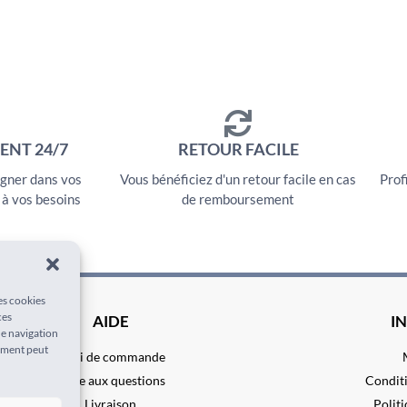
ENT 24/7
RETOUR FACILE
gner dans vos
Vous bénéficiez d'un retour facile en cas
Prof
 à vos besoins
de remboursement
les cookies
ces
AIDE
I
de navigation
tement peut
Suivi de commande
Foire aux questions
Conditi
Livraison
Politi