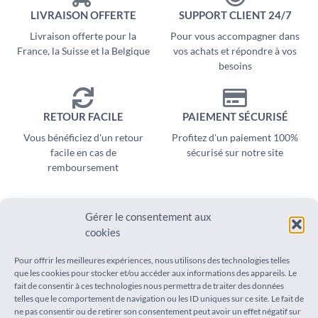
LIVRAISON OFFERTE
SUPPORT CLIENT 24/7
Livraison offerte pour la
Pour vous accompagner dans
France, la Suisse et la Belgique
vos achats et répondre à vos
besoins
RETOUR FACILE
PAIEMENT SÉCURISÉ
Vous bénéficiez d'un retour
Profitez d'un paiement 100%
facile en cas de
sécurisé sur notre site
remboursement
Gérer le consentement aux
cookies
SUIVEZ-NOUS SUR
AIDE
Pour offrir les meilleures expériences, nous utilisons des technologies telles
que les cookies pour stocker et/ou accéder aux informations des appareils. Le
Instagram
Suivi de commande
fait de consentir à ces technologies nous permettra de traiter des données
Pinterest
Foire aux questions
telles que le comportement de navigation ou les ID uniques sur ce site. Le fait de
Livraison
ne pas consentir ou de retirer son consentement peut avoir un effet négatif sur