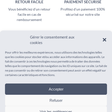
RETOUR FACILE
PAIEMENT SÉCURISÉ
Vous bénéficiez d'un retour
Profitez d'un paiement 100%
facile en cas de
sécurisé sur notre site
remboursement
Gérer le consentement aux
cookies
SUIVEZ-NOUS SUR
AIDE
Pour offrir les meilleures expériences, nous utilisons des technologies telles
Instagram
que les cookies pour stocker et/ou accéder aux informations des appareils. Le
Suivi de commande
fait de consentir à ces technologies nous permettra de traiter des données
Pinterest
Foire aux questions
telles que le comportement de navigation ou les ID uniques sur ce site. Le fait de
Livraison
ne pas consentir ou de retirer son consentement peut avoir un effet négatif sur
certaines caractéristiques et fonctions.
Contact
Accepter
INFORMATIONS
Refuser
Mentions légales
Conditions générales de vente
Voir les préférences