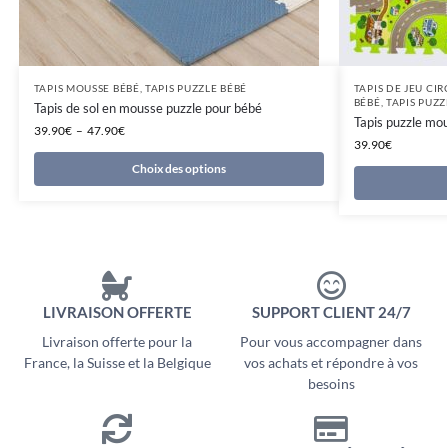
TAPIS MOUSSE BÉBÉ
,
TAPIS PUZZLE BÉBÉ
TAPIS DE JEU CI
BÉBÉ
,
TAPIS PUZZ
Tapis de sol en mousse puzzle pour bébé
Tapis puzzle mou
39.90
€
–
47.90
€
39.90
€
Choix des options
LIVRAISON OFFERTE
SUPPORT CLIENT 24/7
Livraison offerte pour la
Pour vous accompagner dans
France, la Suisse et la Belgique
vos achats et répondre à vos
besoins