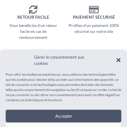
RETOUR FACILE
PAIEMENT SÉCURISÉ
Vous bénéficiez d'un retour
Profitez d'un paiement 100%
facile en cas de
sécurisé sur notre site
remboursement
Gérer le consentement aux
cookies
SUIVEZ-NOUS SUR
AIDE
Pour offrir les meilleures expériences, nous utilisons des technologies telles
Instagram
que les cookies pour stocker et/ou accéder aux informations des appareils. Le
Suivi de commande
fait de consentir à ces technologies nous permettra de traiter des données
Pinterest
Foire aux questions
telles que le comportement de navigation ou les ID uniques sur ce site. Le fait de
Livraison
ne pas consentir ou de retirer son consentement peut avoir un effet négatif sur
certaines caractéristiques et fonctions.
Contact
Accepter
INFORMATIONS