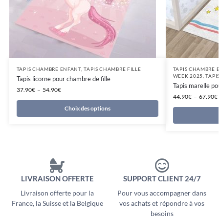
TAPIS CHAMBRE ENFANT
,
TAPIS CHAMBRE FILLE
TAPIS CHAMBRE 
WEEK 2025
,
TAPI
Tapis licorne pour chambre de fille
Tapis marelle po
37.90
€
–
54.90
€
44.90
€
–
67.90
€
Choix des options
LIVRAISON OFFERTE
SUPPORT CLIENT 24/7
Livraison offerte pour la
Pour vous accompagner dans
France, la Suisse et la Belgique
vos achats et répondre à vos
besoins