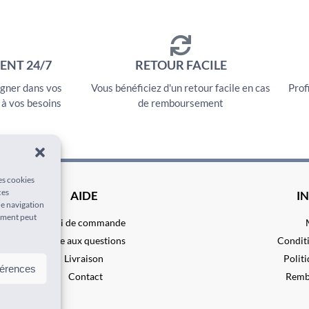
ENT 24/7
RETOUR FACILE
gner dans vos
Vous bénéficiez d'un retour facile en cas
Prof
 à vos besoins
de remboursement
les cookies
ces
AIDE
I
de navigation
tement peut
Suivi de commande
Foire aux questions
Conditi
Livraison
Politi
férences
Contact
Remb