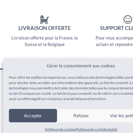
LIVRAISON OFFERTE
SUPPORT CLI
Livraison offerte pour la France, la
Pour vous accompa
Suisse et la Belgique
achats et répondre
Gérer le consentement aux cookies
Pour offrir les meilleures expériences, nous utilisons des technologies telles que 
pour stocker et/ou accéder aux informations des appareils. Le fait de consentir à 
SUIVEZ-NOUS SUR
technologies nous permettra de traiter des données telles que le comportement 
ou les ID uniques sur ce site. Le fait de ne pas consentir ou de retirer son consen
Instagram
avoir un effet négatif sur certaines caractéristiques et fonctions.
Pinterest
Accepter
Refuser
Voir les pré
Politique de cookies
Politique de confidentialité