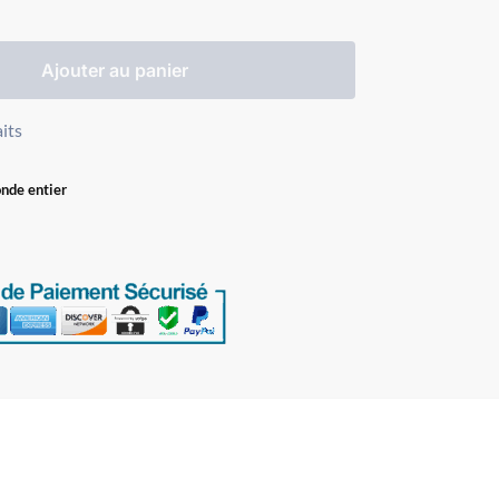
Ajouter au panier
aits
onde entier